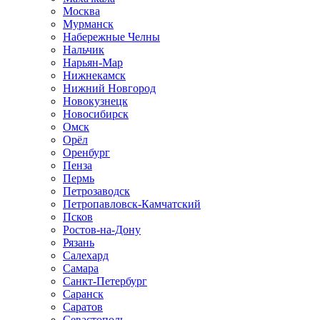
Москва
Мурманск
Набережные Челны
Нальчик
Нарьян-Мар
Нижнекамск
Нижний Новгород
Новокузнецк
Новосибирск
Омск
Орёл
Оренбург
Пенза
Пермь
Петрозаводск
Петропавловск-Камчатский
Псков
Ростов-на-Дону
Рязань
Салехард
Самара
Санкт-Петербург
Саранск
Саратов
Севастополь