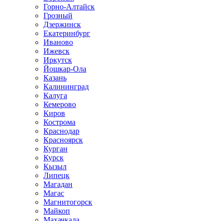
Горно-Алтайск
Грозный
Дзержинск
Екатеринбург
Иваново
Ижевск
Иркутск
Йошкар-Ола
Казань
Калининград
Калуга
Кемерово
Киров
Кострома
Краснодар
Красноярск
Курган
Курск
Кызыл
Липецк
Магадан
Магас
Магнитогорск
Майкоп
Махачкала