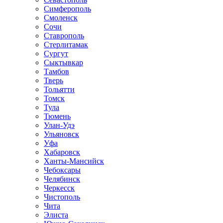
Симферополь
Смоленск
Сочи
Ставрополь
Стерлитамак
Сургут
Сыктывкар
Тамбов
Тверь
Тольятти
Томск
Тула
Тюмень
Улан-Удэ
Ульяновск
Уфа
Хабаровск
Ханты-Мансийск
Чебоксары
Челябинск
Черкесск
Чистополь
Чита
Элиста