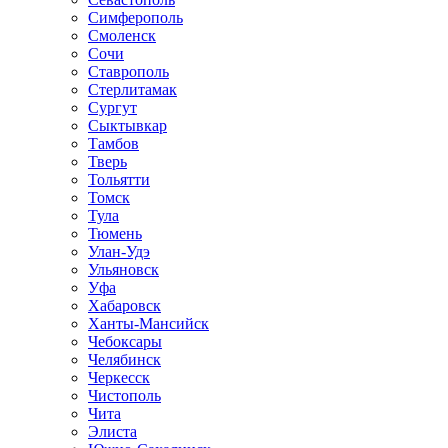
Симферополь
Смоленск
Сочи
Ставрополь
Стерлитамак
Сургут
Сыктывкар
Тамбов
Тверь
Тольятти
Томск
Тула
Тюмень
Улан-Удэ
Ульяновск
Уфа
Хабаровск
Ханты-Мансийск
Чебоксары
Челябинск
Черкесск
Чистополь
Чита
Элиста