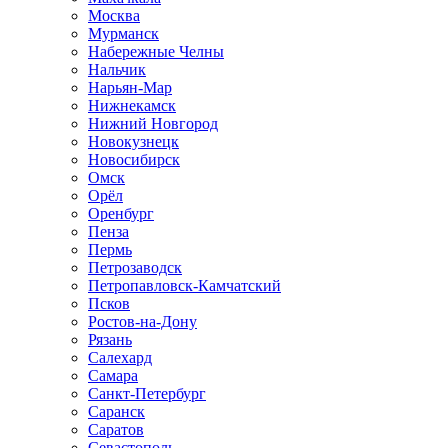
Москва
Мурманск
Набережные Челны
Нальчик
Нарьян-Мар
Нижнекамск
Нижний Новгород
Новокузнецк
Новосибирск
Омск
Орёл
Оренбург
Пенза
Пермь
Петрозаводск
Петропавловск-Камчатский
Псков
Ростов-на-Дону
Рязань
Салехард
Самара
Санкт-Петербург
Саранск
Саратов
Севастополь