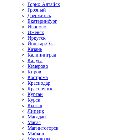
Горно-Алтайск
Грозный
Дзержинск
Екатеринбург
Иваново
Ижевск
Иркутск
Йошкар-Ола
Казань
Калининград
Калуга
Кемерово
Киров
Кострома
Краснодар
Красноярск
Курган
Курск
Кызыл
Липецк
Магадан
Магас
Магнитогорск
Майкоп
Махачкала