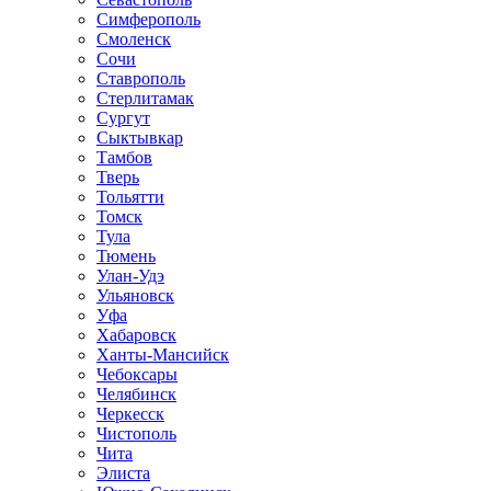
Симферополь
Смоленск
Сочи
Ставрополь
Стерлитамак
Сургут
Сыктывкар
Тамбов
Тверь
Тольятти
Томск
Тула
Тюмень
Улан-Удэ
Ульяновск
Уфа
Хабаровск
Ханты-Мансийск
Чебоксары
Челябинск
Черкесск
Чистополь
Чита
Элиста