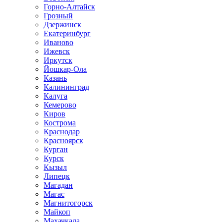
Горно-Алтайск
Грозный
Дзержинск
Екатеринбург
Иваново
Ижевск
Иркутск
Йошкар-Ола
Казань
Калининград
Калуга
Кемерово
Киров
Кострома
Краснодар
Красноярск
Курган
Курск
Кызыл
Липецк
Магадан
Магас
Магнитогорск
Майкоп
Махачкала