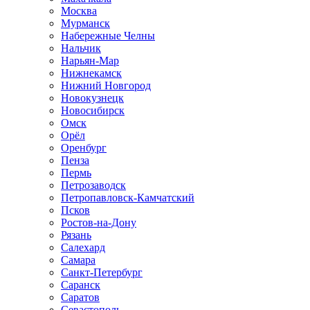
Москва
Мурманск
Набережные Челны
Нальчик
Нарьян-Мар
Нижнекамск
Нижний Новгород
Новокузнецк
Новосибирск
Омск
Орёл
Оренбург
Пенза
Пермь
Петрозаводск
Петропавловск-Камчатский
Псков
Ростов-на-Дону
Рязань
Салехард
Самара
Санкт-Петербург
Саранск
Саратов
Севастополь